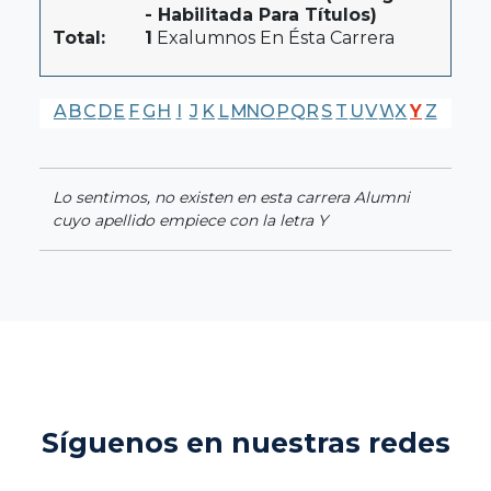
- Habilitada Para Títulos)
Total:
1
Exalumnos En Ésta Carrera
A
B
C
D
E
F
G
H
I
J
K
L
M
N
O
P
Q
R
S
T
U
V
W
X
Y
Z
Lo sentimos, no existen en esta carrera Alumni
cuyo apellido empiece con la letra Y
Síguenos en nuestras redes