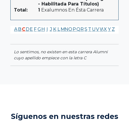
- Habilitada Para Títulos)
Total:
1
Exalumnos En Ésta Carrera
A
B
C
D
E
F
G
H
I
J
K
L
M
N
O
P
Q
R
S
T
U
V
W
X
Y
Z
Lo sentimos, no existen en esta carrera Alumni
cuyo apellido empiece con la letra C
Síguenos en nuestras redes