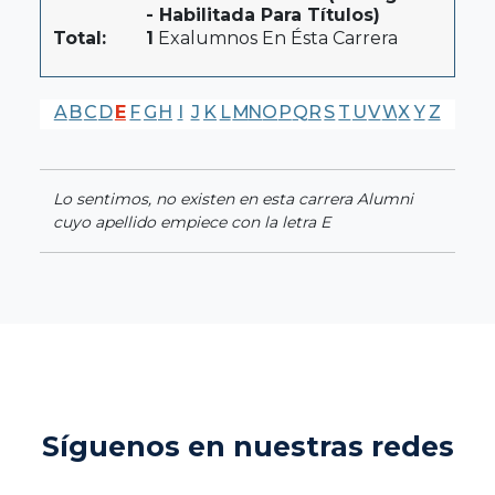
- Habilitada Para Títulos)
Total:
1
Exalumnos En Ésta Carrera
A
B
C
D
E
F
G
H
I
J
K
L
M
N
O
P
Q
R
S
T
U
V
W
X
Y
Z
Lo sentimos, no existen en esta carrera Alumni
cuyo apellido empiece con la letra E
Síguenos en nuestras redes