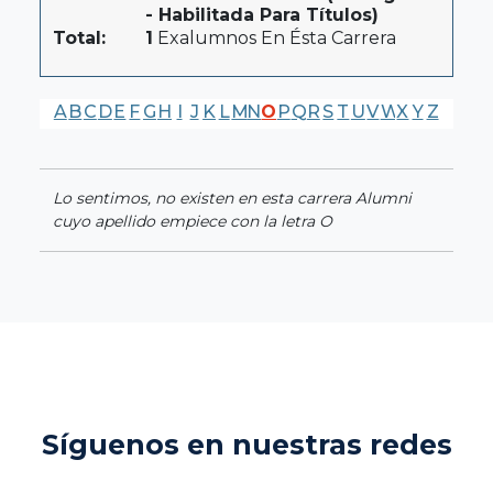
- Habilitada Para Títulos)
Total:
1
Exalumnos En Ésta Carrera
A
B
C
D
E
F
G
H
I
J
K
L
M
N
O
P
Q
R
S
T
U
V
W
X
Y
Z
Lo sentimos, no existen en esta carrera Alumni
cuyo apellido empiece con la letra O
Síguenos en nuestras redes