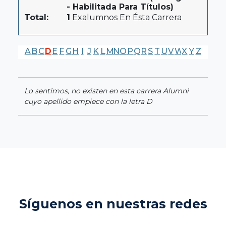
- Habilitada Para Títulos)
Total:
1
Exalumnos En Ésta Carrera
A
B
C
D
E
F
G
H
I
J
K
L
M
N
O
P
Q
R
S
T
U
V
W
X
Y
Z
Lo sentimos, no existen en esta carrera Alumni
cuyo apellido empiece con la letra D
Síguenos en nuestras redes