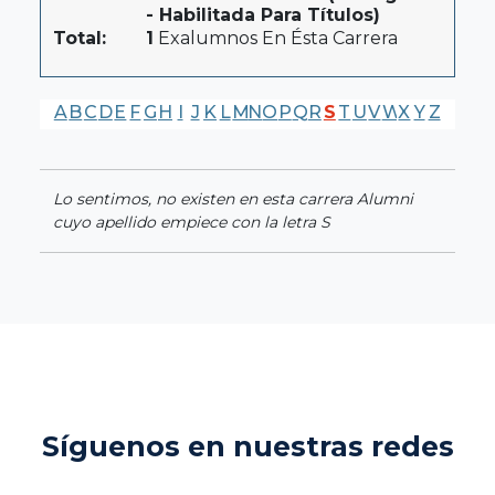
- Habilitada Para Títulos)
Total:
1
Exalumnos En Ésta Carrera
A
B
C
D
E
F
G
H
I
J
K
L
M
N
O
P
Q
R
S
T
U
V
W
X
Y
Z
Lo sentimos, no existen en esta carrera Alumni
cuyo apellido empiece con la letra S
Síguenos en nuestras redes