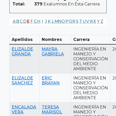
Total:
379
Exalumnos En Ésta Carrera
A
B
C
D
E
F
G
H
I
J
K
L
M
N
O
P
Q
R
S
T
U
V
W
X
Y
Z
Apellidos
Nombres
Carrera
G
ELIZALDE
MAYRA
INGENIERÍA EN
2
GRANDA
GABRIELA
MANEJO Y
CONSERVACIÓN
DEL MEDIO
AMBIENTE
ELIZALDE
ERIC
INGENIERÍA EN
2
SANCHEZ
BRAYAN
MANEJO Y
CONSERVACIÓN
DEL MEDIO
AMBIENTE
ENCALADA
TERESA
INGENIERÍA EN
2
VERA
MARISOL
MANEJO Y