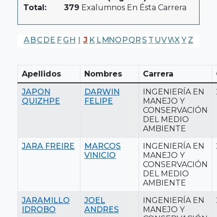
Total:
379
Exalumnos En Ésta Carrera
A
B
C
D
E
F
G
H
I
J
K
L
M
N
O
P
Q
R
S
T
U
V
W
X
Y
Z
Apellidos
Nombres
Carrera
JAPON
DARWIN
INGENIERÍA EN
QUIZHPE
FELIPE
MANEJO Y
CONSERVACIÓN
DEL MEDIO
AMBIENTE
JARA FREIRE
MARCOS
INGENIERÍA EN
VINICIO
MANEJO Y
CONSERVACIÓN
DEL MEDIO
AMBIENTE
JARAMILLO
JOEL
INGENIERÍA EN
IDROBO
ANDRES
MANEJO Y