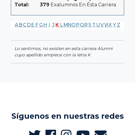
Total:
379
Exalumnos En Ésta Carrera
A
B
C
D
E
F
G
H
I
J
K
L
M
N
O
P
Q
R
S
T
U
V
W
X
Y
Z
Lo sentimos, no existen en esta carrera Alumni
cuyo apellido empiece con la letra K
Síguenos en nuestras redes