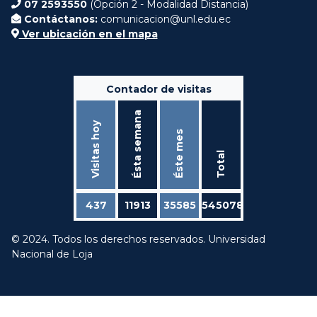
07 2593550
(Opción 2 - Modalidad Distancia)
Contáctanos:
comunicacion@unl.edu.ec
Ver ubicación en el mapa
Contador de visitas
Ésta semana
Visitas hoy
Éste mes
Total
437
11913
35585
545078
© 2024. Todos los derechos reservados. Universidad
Nacional de Loja