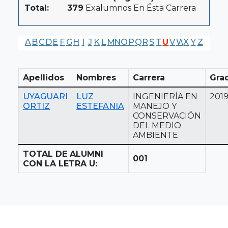
Total:
379
Exalumnos En Ésta Carrera
A
B
C
D
E
F
G
H
I
J
K
L
M
N
O
P
Q
R
S
T
U
V
W
X
Y
Z
Apellidos
Nombres
Carrera
Gra
UYAGUARI
LUZ
INGENIERÍA EN
201
ORTIZ
ESTEFANIA
MANEJO Y
CONSERVACIÓN
DEL MEDIO
AMBIENTE
TOTAL DE ALUMNI
001
CON LA LETRA U: