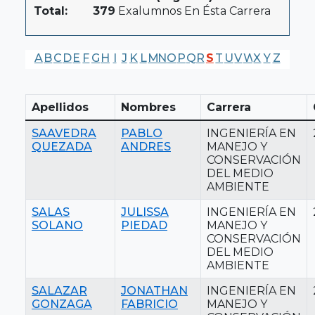
Total:
379
Exalumnos En Ésta Carrera
A
B
C
D
E
F
G
H
I
J
K
L
M
N
O
P
Q
R
S
T
U
V
W
X
Y
Z
Apellidos
Nombres
Carrera
SAAVEDRA
PABLO
INGENIERÍA EN
QUEZADA
ANDRES
MANEJO Y
CONSERVACIÓN
DEL MEDIO
AMBIENTE
SALAS
JULISSA
INGENIERÍA EN
SOLANO
PIEDAD
MANEJO Y
CONSERVACIÓN
DEL MEDIO
AMBIENTE
SALAZAR
JONATHAN
INGENIERÍA EN
GONZAGA
FABRICIO
MANEJO Y