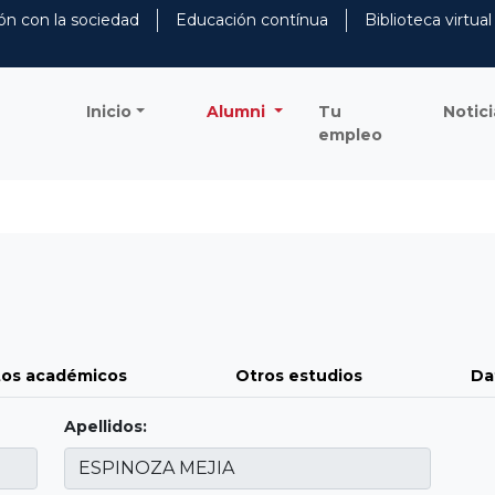
ón con la sociedad
Educación contínua
Biblioteca virtual
Inicio
Alumni
Tu
Notici
empleo
os académicos
Otros estudios
Da
Apellidos: