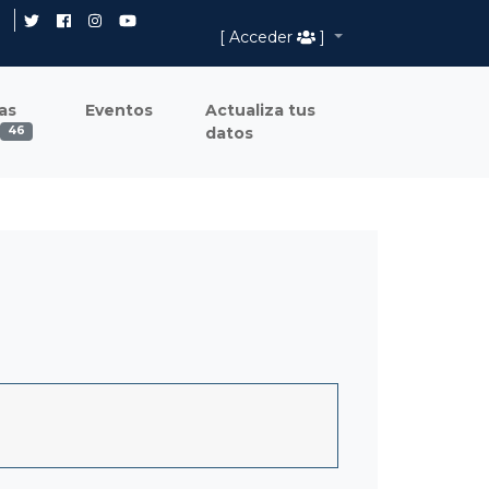
[ Acceder
]
as
Eventos
Actualiza tus
datos
46