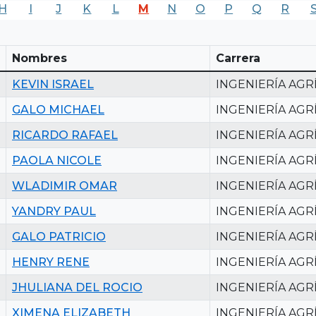
H
I
J
K
L
M
N
O
P
Q
R
Nombres
Carrera
KEVIN ISRAEL
INGENIERÍA AGR
GALO MICHAEL
INGENIERÍA AGR
RICARDO RAFAEL
INGENIERÍA AGR
PAOLA NICOLE
INGENIERÍA AGR
WLADIMIR OMAR
INGENIERÍA AGR
YANDRY PAUL
INGENIERÍA AGR
GALO PATRICIO
INGENIERÍA AGR
HENRY RENE
INGENIERÍA AGR
JHULIANA DEL ROCIO
INGENIERÍA AGR
XIMENA ELIZABETH
INGENIERÍA AGR