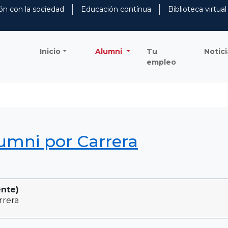
ón con la sociedad
Educación contínua
Biblioteca virtual
Inicio
Alumni
Tu
Notici
empleo
lumni por Carrera
ente)
rrera