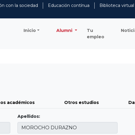
ón con la sociedad
Educación contínua
Biblioteca virtual
Inicio
Alumni
Tu
Notici
empleo
os académicos
Otros estudios
Da
Apellidos: