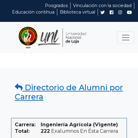
Posgrados
Vinculación con la sociedad
Educación contínua
Biblioteca virtual
Directorio de Alumni por
Carrera
Carrera:
Ingeniería Agrícola (Vigente)
Total:
222
Exalumnos En Ésta Carrera