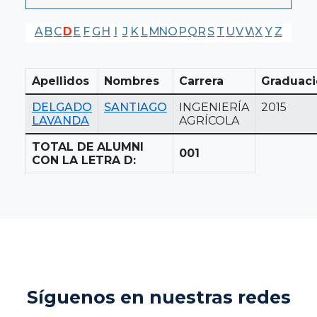
A
B
C
D
E
F
G
H
I
J
K
L
M
N
O
P
Q
R
S
T
U
V
W
X
Y
Z
Apellidos
Nombres
Carrera
Graduac
DELGADO
SANTIAGO
INGENIERÍA
2015
LAVANDA
AGRÍCOLA
TOTAL DE ALUMNI
001
CON LA LETRA D:
Síguenos en nuestras redes