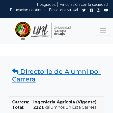
Posgrados
Vinculación con la sociedad
Educación contínua
Biblioteca virtual
Directorio de Alumni por
Carrera
Carrera:
Ingeniería Agrícola (Vigente)
Total:
222
Exalumnos En Ésta Carrera