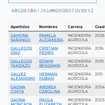
A
B
C
D
E
F
G
H
I
J
K
L
M
N
O
P
Q
R
S
T
U
V
W
X
Y
Z
Apellidos
Nombres
Carrera
Grad
GAHONA
PAMELA
INGENIERÍA
2026
SARANGO
ALEJANDRA
AGRÍCOLA
GALLEGOS
CRISTIAN
INGENIERÍA
2016
DÍAZ
PEDRO
AGRÍCOLA
GALLEGOS
EDWIN
INGENIERÍA
2019
TANDAZO
BENJAMÍN
AGRÍCOLA
GALVEZ
HERMAN
INGENIERÍA
2011
ALEJANDRO
FABIAN
AGRÍCOLA
GAONA
ANDREA
INGENIERÍA
2024
COSTA
CAROLINA
AGRÍCOLA
GAONA
PAOLA
INGENIERÍA
2023
MONCADA
ELIZABETH
AGRÍCOLA