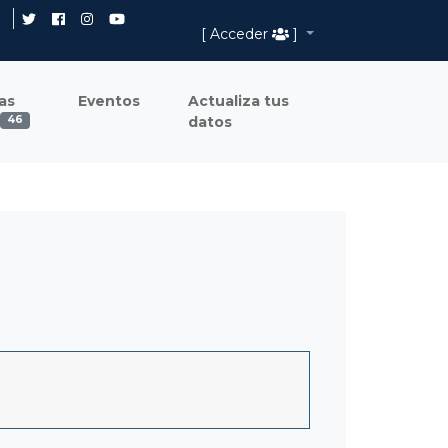
[ Acceder
]
as
Eventos
Actualiza tus
datos
46