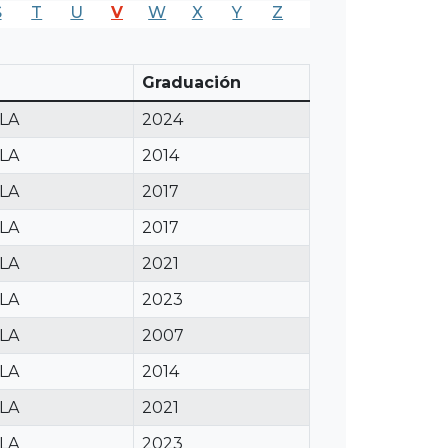
S
T
U
V
W
X
Y
Z
Graduación
LA
2024
LA
2014
LA
2017
LA
2017
LA
2021
LA
2023
LA
2007
LA
2014
LA
2021
LA
2023