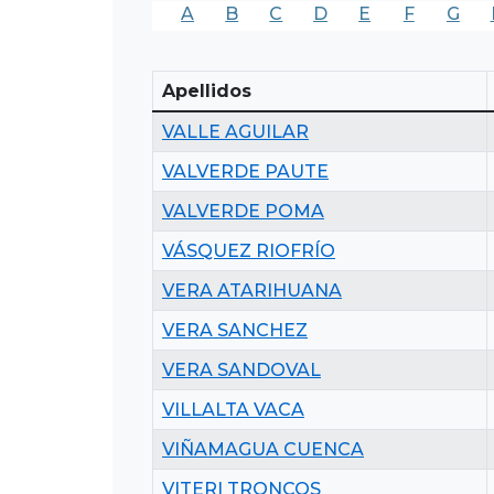
A
B
C
D
E
F
G
Apellidos
VALLE AGUILAR
VALVERDE PAUTE
VALVERDE POMA
VÁSQUEZ RIOFRÍO
VERA ATARIHUANA
VERA SANCHEZ
VERA SANDOVAL
VILLALTA VACA
VIÑAMAGUA CUENCA
VITERI TRONCOS