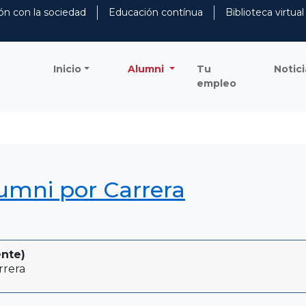
ón con la sociedad
Educación contínua
Biblioteca virtual
Inicio
Alumni
Tu
Notici
empleo
lumni por Carrera
ente)
rrera