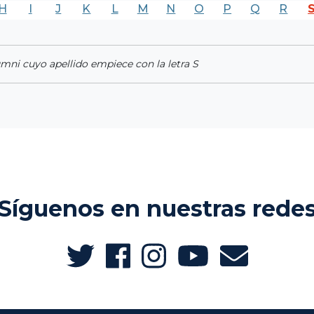
H
I
J
K
L
M
N
O
P
Q
R
umni cuyo apellido empiece con la letra S
Síguenos en nuestras rede