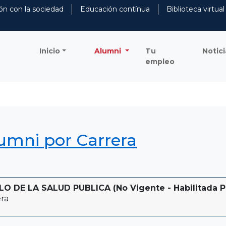
ón con la sociedad
Educación contínua
Biblioteca virtual
Inicio
Alumni
Tu
Notici
empleo
lumni por Carrera
 DE LA SALUD PUBLICA (No Vigente - Habilitada Pa
ra