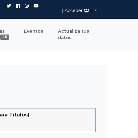
[ Acceder
]
as
Eventos
Actualiza tus
datos
46
ra Títulos)