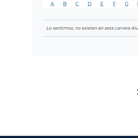
A
B
C
D
E
F
G
Lo sentimos, no existen en esta carrera Al