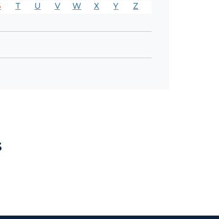
S
T
U
V
W
X
Y
Z
s