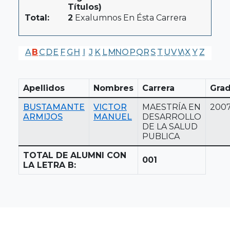
Títulos)
Total:
2
Exalumnos En Ésta Carrera
A
B
C
D
E
F
G
H
I
J
K
L
M
N
O
P
Q
R
S
T
U
V
W
X
Y
Z
Apellidos
Nombres
Carrera
Gra
BUSTAMANTE
VICTOR
MAESTRÍA EN
200
ARMIJOS
MANUEL
DESARROLLO
DE LA SALUD
PUBLICA
TOTAL DE ALUMNI CON
001
LA LETRA B: