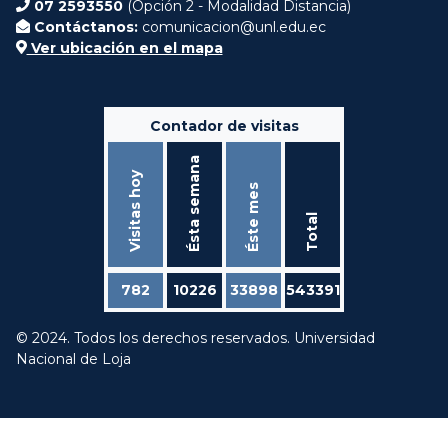
07 2593550
(Opción 2 - Modalidad Distancia)
Contáctanos:
comunicacion@unl.edu.ec
Ver ubicación en el mapa
Contador de visitas
Ésta semana
Visitas hoy
Éste mes
Total
782
10226
33898
543391
© 2024. Todos los derechos reservados. Universidad
Nacional de Loja