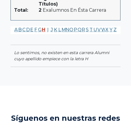
Títulos)
Total:
2
Exalumnos En Ésta Carrera
A
B
C
D
E
F
G
H
I
J
K
L
M
N
O
P
Q
R
S
T
U
V
W
X
Y
Z
Lo sentimos, no existen en esta carrera Alumni
cuyo apellido empiece con la letra H
Síguenos en nuestras redes