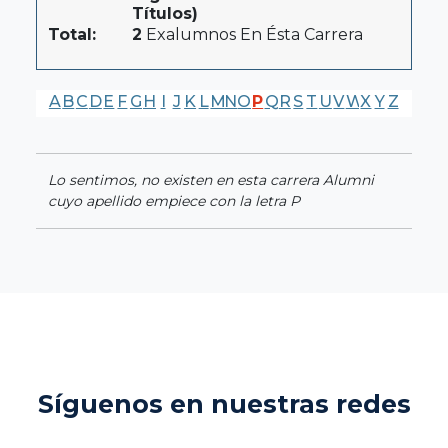
Títulos)
Total:
2
Exalumnos En Ésta Carrera
A
B
C
D
E
F
G
H
I
J
K
L
M
N
O
P
Q
R
S
T
U
V
W
X
Y
Z
Lo sentimos, no existen en esta carrera Alumni
cuyo apellido empiece con la letra P
Síguenos en nuestras redes