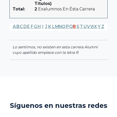
Títulos)
Total:
2
Exalumnos En Ésta Carrera
A
B
C
D
E
F
G
H
I
J
K
L
M
N
O
P
Q
R
S
T
U
V
W
X
Y
Z
Lo sentimos, no existen en esta carrera Alumni
cuyo apellido empiece con la letra R
Síguenos en nuestras redes