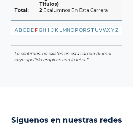
Títulos)
Total:
2
Exalumnos En Ésta Carrera
A
B
C
D
E
F
G
H
I
J
K
L
M
N
O
P
Q
R
S
T
U
V
W
X
Y
Z
Lo sentimos, no existen en esta carrera Alumni
cuyo apellido empiece con la letra F
Síguenos en nuestras redes