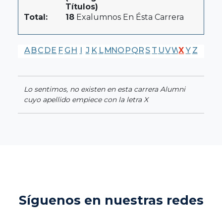
Títulos)
Total:
18
Exalumnos En Ésta Carrera
A
B
C
D
E
F
G
H
I
J
K
L
M
N
O
P
Q
R
S
T
U
V
W
X
Y
Z
Lo sentimos, no existen en esta carrera Alumni
cuyo apellido empiece con la letra X
Síguenos en nuestras redes