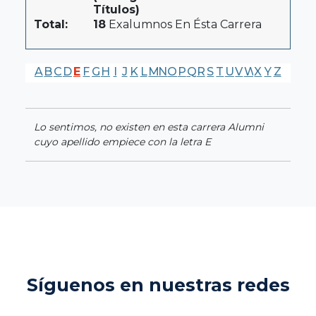
Títulos)
Total:
18
Exalumnos En Ésta Carrera
A
B
C
D
E
F
G
H
I
J
K
L
M
N
O
P
Q
R
S
T
U
V
W
X
Y
Z
Lo sentimos, no existen en esta carrera Alumni
cuyo apellido empiece con la letra E
Síguenos en nuestras redes