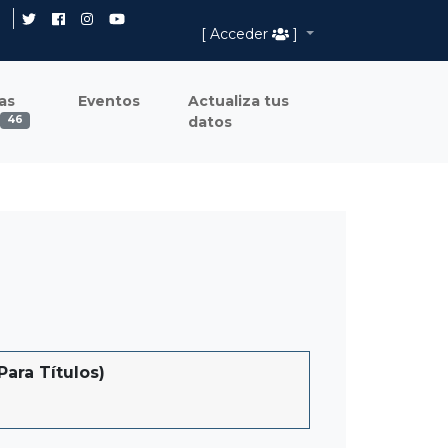
[ Acceder
]
as
Eventos
Actualiza tus
datos
46
ara Títulos)