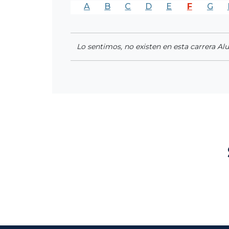
A
B
C
D
E
F
G
Lo sentimos, no existen en esta carrera Al