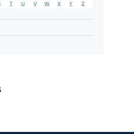
S
T
U
V
W
X
Y
Z
s