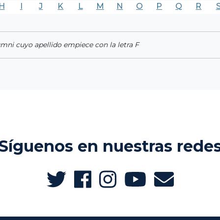
H
I
J
K
L
M
N
O
P
Q
R
umni cuyo apellido empiece con la letra F
Síguenos en nuestras rede