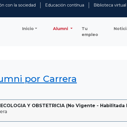
ón con la sociedad
Educación contínua
Biblioteca virtual
Inicio
Alumni
Tu
Notici
empleo
lumni por Carrera
COLOGIA Y OBSTETRICIA (No Vigente - Habilitada P
era