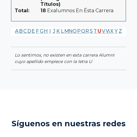
Títulos)
Total:
18
Exalumnos En Ésta Carrera
A
B
C
D
E
F
G
H
I
J
K
L
M
N
O
P
Q
R
S
T
U
V
W
X
Y
Z
Lo sentimos, no existen en esta carrera Alumni
cuyo apellido empiece con la letra U
Síguenos en nuestras redes