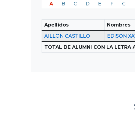
A
B
C
D
E
F
G
Apellidos
Nombres
AILLON CASTILLO
EDISON XA
TOTAL DE ALUMNI CON LA LETRA A