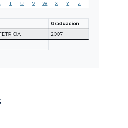
S
T
U
V
W
X
Y
Z
Graduación
TETRICIA
2007
s