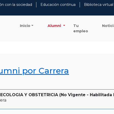
ón con la sociedad
Educación contínua
Biblioteca virtual
Inicio
Alumni
Tu
Notici
empleo
lumni por Carrera
COLOGIA Y OBSTETRICIA (No Vigente - Habilitada P
era