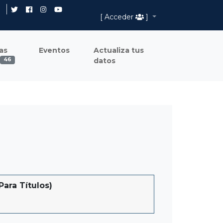
[ Acceder
]
as
Eventos
Actualiza tus
datos
46
ara Títulos)