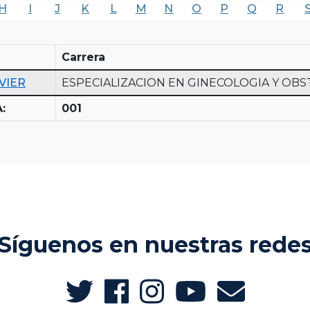
H
I
J
K
L
M
N
O
P
Q
R
Carrera
VIER
ESPECIALIZACION EN GINECOLOGIA Y OBS
:
001
Síguenos en nuestras rede