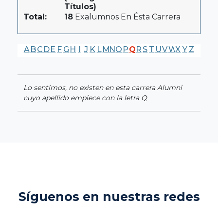
Títulos)
Total:
18
Exalumnos En Ésta Carrera
A
B
C
D
E
F
G
H
I
J
K
L
M
N
O
P
Q
R
S
T
U
V
W
X
Y
Z
Lo sentimos, no existen en esta carrera Alumni
cuyo apellido empiece con la letra Q
Síguenos en nuestras redes