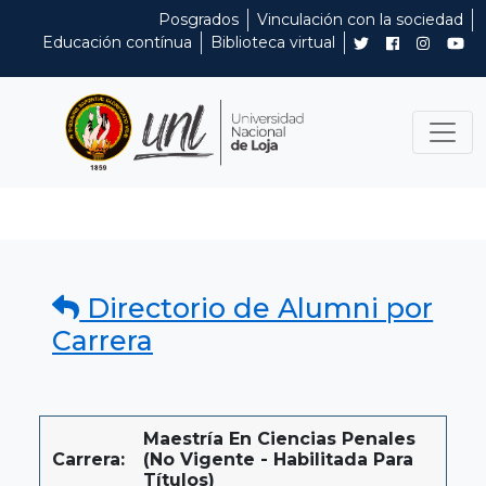
Posgrados
Vinculación con la sociedad
Educación contínua
Biblioteca virtual
Directorio de Alumni por
Carrera
Maestría En Ciencias Penales
Carrera:
(No Vigente - Habilitada Para
Títulos)