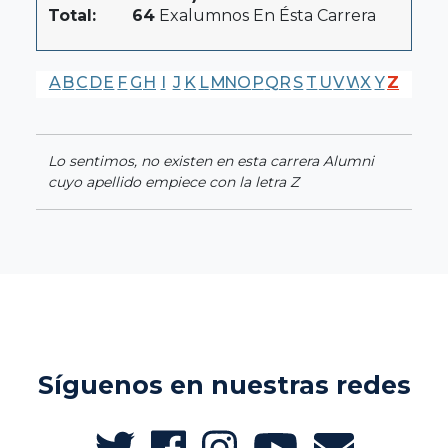
Total:
64
Exalumnos En Ésta Carrera
A
B
C
D
E
F
G
H
I
J
K
L
M
N
O
P
Q
R
S
T
U
V
W
X
Y
Z
Lo sentimos, no existen en esta carrera Alumni
cuyo apellido empiece con la letra Z
Síguenos en nuestras redes