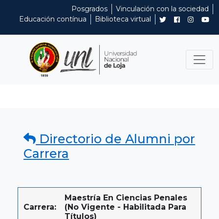
Posgrados
Vinculación con la sociedad
Educación contínua
Biblioteca virtual
Directorio de Alumni por
Carrera
Maestría En Ciencias Penales
Carrera:
(No Vigente - Habilitada Para
Títulos)