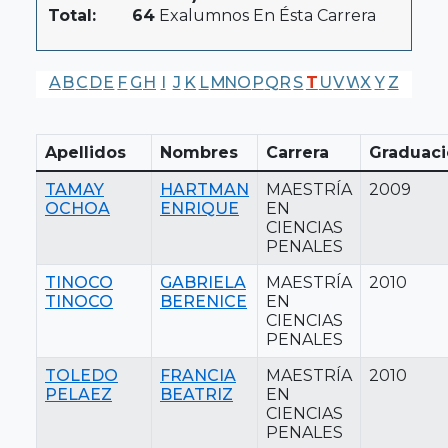
Total:
64
Exalumnos En Ésta Carrera
A
B
C
D
E
F
G
H
I
J
K
L
M
N
O
P
Q
R
S
T
U
V
W
X
Y
Z
Apellidos
Nombres
Carrera
Graduac
TAMAY
HARTMAN
MAESTRÍA
2009
OCHOA
ENRIQUE
EN
CIENCIAS
PENALES
TINOCO
GABRIELA
MAESTRÍA
2010
TINOCO
BERENICE
EN
CIENCIAS
PENALES
TOLEDO
FRANCIA
MAESTRÍA
2010
PELAEZ
BEATRIZ
EN
CIENCIAS
PENALES