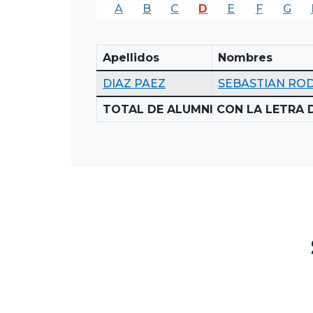
A
B
C
D
E
F
G
Apellidos
Nombres
DIAZ PAEZ
SEBASTIAN RO
TOTAL DE ALUMNI CON LA LETRA D