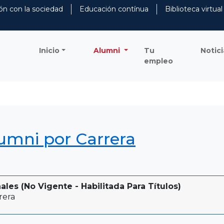
ón con la sociedad
Educación contínua
Biblioteca virtual
Inicio
Alumni
Tu
Notici
empleo
lumni por Carrera
ales (No Vigente - Habilitada Para Títulos)
rera