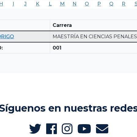
H
I
J
K
L
M
N
O
P
Q
R
Carrera
DRIGO
MAESTRÍA EN CIENCIAS PENALES
:
001
Síguenos en nuestras rede