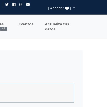
[ Acceder
]
as
Eventos
Actualiza tus
datos
46