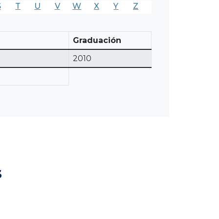
S
T
U
V
W
X
Y
Z
Graduación
2010
s