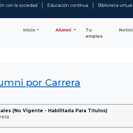
ón con la sociedad
Educación contínua
Biblioteca virtual
Inicio
Alumni
Tu
Notici
empleo
lumni por Carrera
ales (No Vigente - Habilitada Para Títulos)
rera