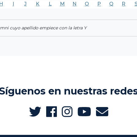
H
I
J
K
L
M
N
O
P
Q
R
umni cuyo apellido empiece con la letra Y
Síguenos en nuestras rede