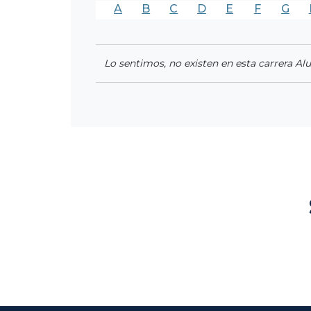
A
B
C
D
E
F
G
Lo sentimos, no existen en esta carrera Al