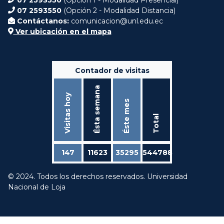
07 2593550
(Opción 2 - Modalidad Distancia)
Contáctanos:
comunicacion@unl.edu.ec
Ver ubicación en el mapa
Contador de visitas
Ésta semana
Visitas hoy
Éste mes
Total
147
11623
35295
544788
© 2024. Todos los derechos reservados. Universidad
Nacional de Loja