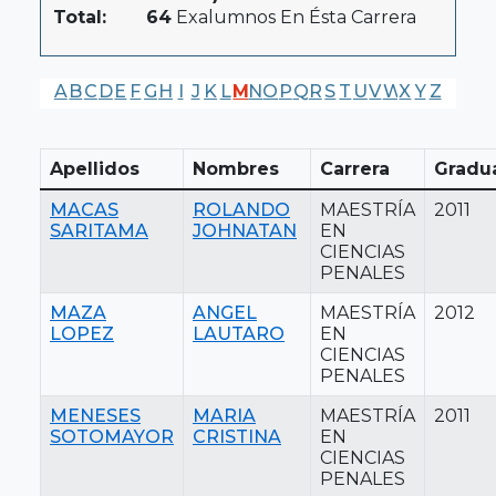
Total:
64
Exalumnos En Ésta Carrera
A
B
C
D
E
F
G
H
I
J
K
L
M
N
O
P
Q
R
S
T
U
V
W
X
Y
Z
Apellidos
Nombres
Carrera
Gradu
MACAS
ROLANDO
MAESTRÍA
2011
SARITAMA
JOHNATAN
EN
CIENCIAS
PENALES
MAZA
ANGEL
MAESTRÍA
2012
LOPEZ
LAUTARO
EN
CIENCIAS
PENALES
MENESES
MARIA
MAESTRÍA
2011
SOTOMAYOR
CRISTINA
EN
CIENCIAS
PENALES