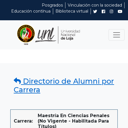
Posgrados
Vinculación con la sociedad
Educación contínua
Biblioteca virtual
Directorio de Alumni por
Carrera
Maestría En Ciencias Penales
Carrera:
(No Vigente - Habilitada Para
Títulos)