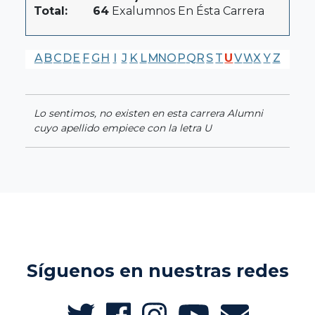
Total:
64
Exalumnos En Ésta Carrera
A
B
C
D
E
F
G
H
I
J
K
L
M
N
O
P
Q
R
S
T
U
V
W
X
Y
Z
Lo sentimos, no existen en esta carrera Alumni
cuyo apellido empiece con la letra U
Síguenos en nuestras redes