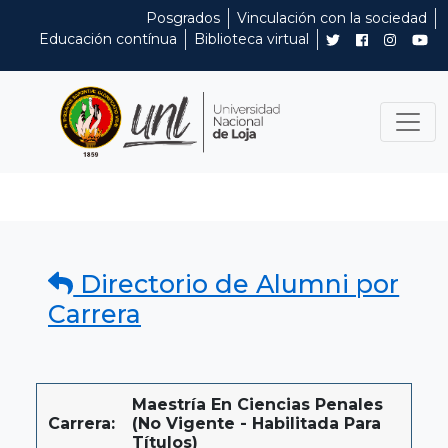
Posgrados
Vinculación con la sociedad
Educación contínua
Biblioteca virtual
Directorio de Alumni por
Carrera
Maestría En Ciencias Penales
Carrera:
(No Vigente - Habilitada Para
Títulos)