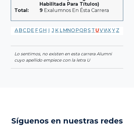
Habilitada Para Títulos)
Total:
9
Exalumnos En Ésta Carrera
A
B
C
D
E
F
G
H
I
J
K
L
M
N
O
P
Q
R
S
T
U
V
W
X
Y
Z
Lo sentimos, no existen en esta carrera Alumni
cuyo apellido empiece con la letra U
Síguenos en nuestras redes