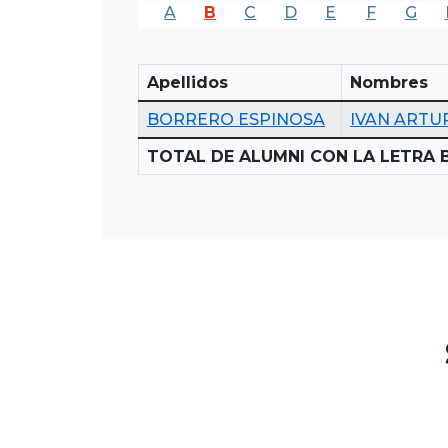
A
B
C
D
E
F
G
Apellidos
Nombres
BORRERO ESPINOSA
IVAN ARTU
TOTAL DE ALUMNI CON LA LETRA B