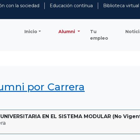
ón con la sociedad
Educación contínua
Biblioteca virtual
Inicio
Alumni
Tu
Notici
empleo
lumni por Carrera
NIVERSITARIA EN EL SISTEMA MODULAR (No Vigente -
era