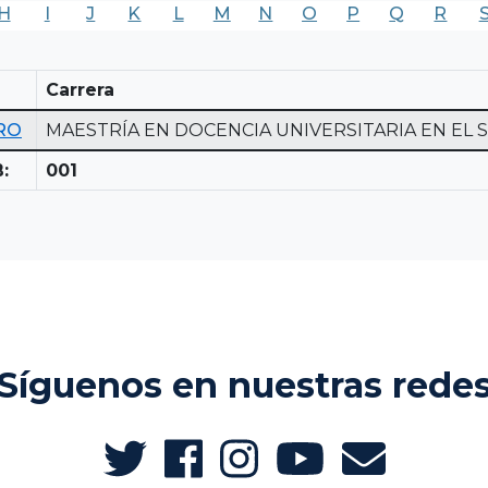
H
I
J
K
L
M
N
O
P
Q
R
Carrera
RO
MAESTRÍA EN DOCENCIA UNIVERSITARIA EN EL
:
001
Síguenos en nuestras rede