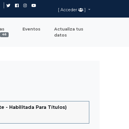
[ Acceder
]
as
Eventos
Actualiza tus
datos
46
 Habilitada Para Títulos)