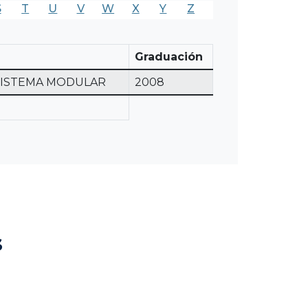
S
T
U
V
W
X
Y
Z
Graduación
 SISTEMA MODULAR
2008
s