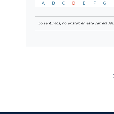
A
B
C
D
E
F
G
Lo sentimos, no existen en esta carrera Al