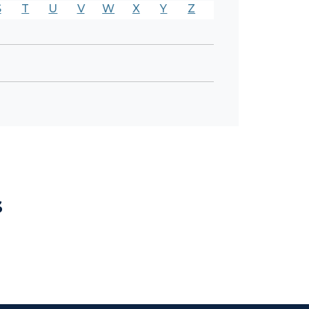
S
T
U
V
W
X
Y
Z
s