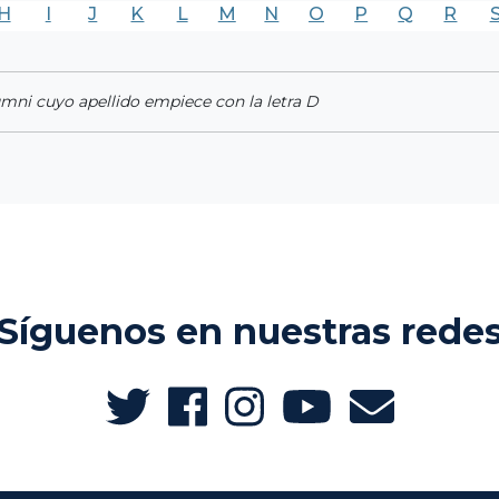
H
I
J
K
L
M
N
O
P
Q
R
umni cuyo apellido empiece con la letra D
Síguenos en nuestras rede