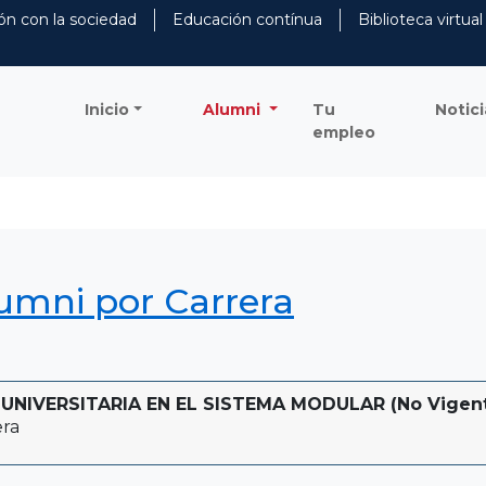
ón con la sociedad
Educación contínua
Biblioteca virtual
Inicio
Alumni
Tu
Notici
empleo
lumni por Carrera
NIVERSITARIA EN EL SISTEMA MODULAR (No Vigente -
era