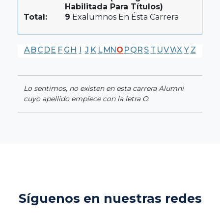
Habilitada Para Títulos)
Total:
9
Exalumnos En Ésta Carrera
A
B
C
D
E
F
G
H
I
J
K
L
M
N
O
P
Q
R
S
T
U
V
W
X
Y
Z
Lo sentimos, no existen en esta carrera Alumni
cuyo apellido empiece con la letra O
Síguenos en nuestras redes