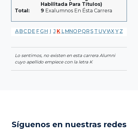
Habilitada Para Títulos)
Total:
9
Exalumnos En Ésta Carrera
A
B
C
D
E
F
G
H
I
J
K
L
M
N
O
P
Q
R
S
T
U
V
W
X
Y
Z
Lo sentimos, no existen en esta carrera Alumni
cuyo apellido empiece con la letra K
Síguenos en nuestras redes