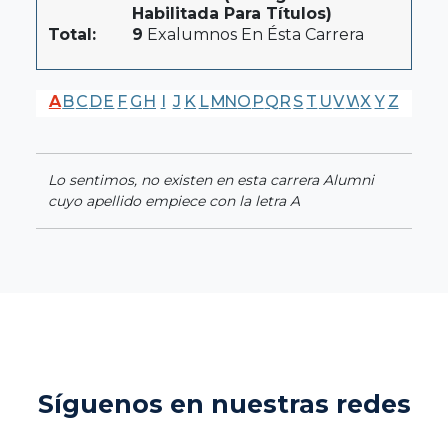
Habilitada Para Títulos)
Total:
9
Exalumnos En Ésta Carrera
A
B
C
D
E
F
G
H
I
J
K
L
M
N
O
P
Q
R
S
T
U
V
W
X
Y
Z
Lo sentimos, no existen en esta carrera Alumni
cuyo apellido empiece con la letra A
Síguenos en nuestras redes