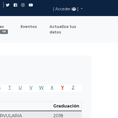
[ Acceder
]
as
Eventos
Actualiza tus
datos
46
S
T
U
V
W
X
Y
Z
Graduación
ARVULARIA
2018