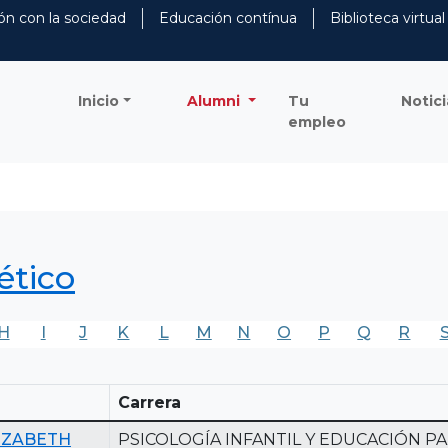
ón con la sociedad
Educación contínua
Biblioteca virtual
Inicio
Alumni
Tu
Notici
empleo
ético
H
I
J
K
L
M
N
O
P
Q
R
Carrera
IZABETH
PSICOLOGÍA INFANTIL Y EDUCACIÓN P