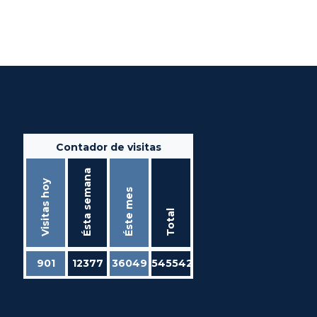
Contador de visitas
Ésta semana
Visitas hoy
Éste mes
Total
901
12377
36049
545542