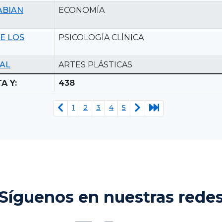
ABIAN
ECONOMÍA
E LOS
PSICOLOGÍA CLÍNICA
AL
ARTES PLÁSTICAS
A Y:
438
1
2
3
4
5
Síguenos en nuestras rede