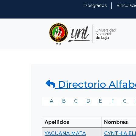
Posgrados
Vinculaci
Directorio Alfab
A
B
C
D
E
F
G
Apellidos
Nombres
YAGUANA MATA
CYNTHIA EL