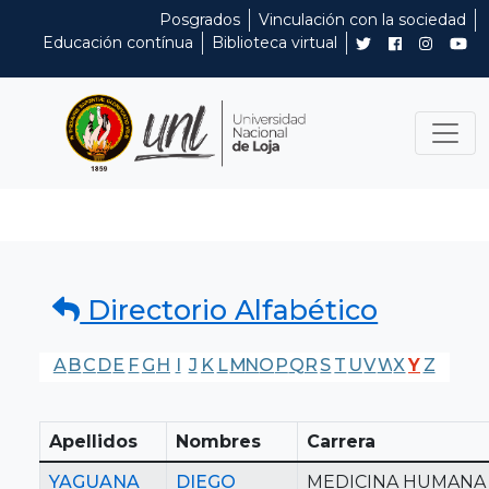
Posgrados
Vinculación con la sociedad
Educación contínua
Biblioteca virtual
Directorio Alfabético
A
B
C
D
E
F
G
H
I
J
K
L
M
N
O
P
Q
R
S
T
U
V
W
X
Y
Z
Apellidos
Nombres
Carrera
YAGUANA
DIEGO
MEDICINA HUMANA