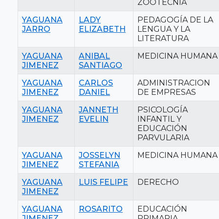
ZOOTECNIA
YAGUANA
LADY
PEDAGOGÍA DE LA
JARRO
ELIZABETH
LENGUA Y LA
LITERATURA
YAGUANA
ANIBAL
MEDICINA HUMANA
JIMENEZ
SANTIAGO
YAGUANA
CARLOS
ADMINISTRACION
JIMENEZ
DANIEL
DE EMPRESAS
YAGUANA
JANNETH
PSICOLOGÍA
JIMENEZ
EVELIN
INFANTIL Y
EDUCACIÓN
PARVULARIA
YAGUANA
JOSSELYN
MEDICINA HUMANA
JIMENEZ
STEFANIA
YAGUANA
LUIS FELIPE
DERECHO
JIMENEZ
YAGUANA
ROSARITO
EDUCACIÓN
JIMENEZ
PRIMARIA