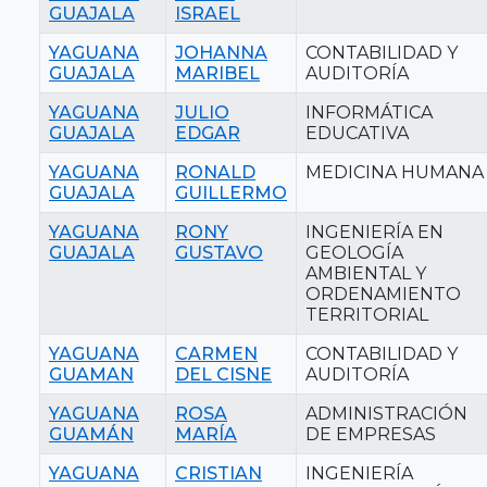
GUAJALA
ISRAEL
YAGUANA
JOHANNA
CONTABILIDAD Y
GUAJALA
MARIBEL
AUDITORÍA
YAGUANA
JULIO
INFORMÁTICA
GUAJALA
EDGAR
EDUCATIVA
YAGUANA
RONALD
MEDICINA HUMANA
GUAJALA
GUILLERMO
YAGUANA
RONY
INGENIERÍA EN
GUAJALA
GUSTAVO
GEOLOGÍA
AMBIENTAL Y
ORDENAMIENTO
TERRITORIAL
YAGUANA
CARMEN
CONTABILIDAD Y
GUAMAN
DEL CISNE
AUDITORÍA
YAGUANA
ROSA
ADMINISTRACIÓN
GUAMÁN
MARÍA
DE EMPRESAS
YAGUANA
CRISTIAN
INGENIERÍA