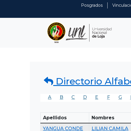
Posgrados
Vinculaci
Directorio Alfab
A
B
C
D
E
F
G
Apellidos
Nombres
YANGUA CONDE
LILIAN CAMILA