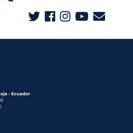
Loja - Ecuador
l)
)