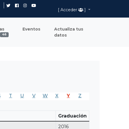
[ Acceder
]
as
Eventos
Actualiza tus
datos
46
S
T
U
V
W
X
Y
Z
Graduación
2016