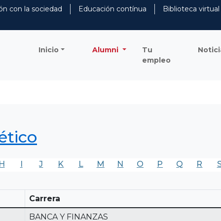
ón con la sociedad
Educación contínua
Biblioteca virtual
Inicio
Alumni
Tu
Notici
empleo
ético
H
I
J
K
L
M
N
O
P
Q
R
Carrera
BANCA Y FINANZAS