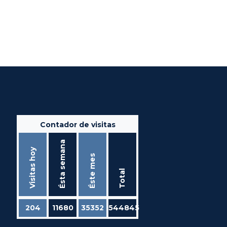
Contador de visitas
Ésta semana
Visitas hoy
Éste mes
Total
204
11680
35352
544845