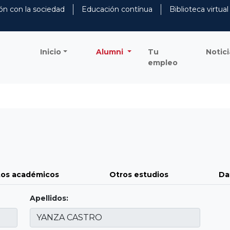
ón con la sociedad
Educación contínua
Biblioteca virtual
Inicio
Alumni
Tu
Notici
empleo
os académicos
Otros estudios
Da
Apellidos: