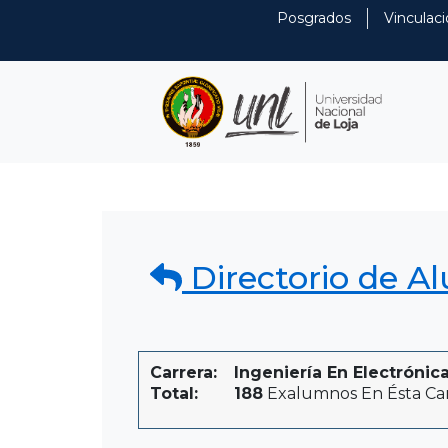
Posgrados
Vinculaci
Directorio de A
Carrera:
Ingeniería En Electróni
Total:
188
Exalumnos En Ésta Ca