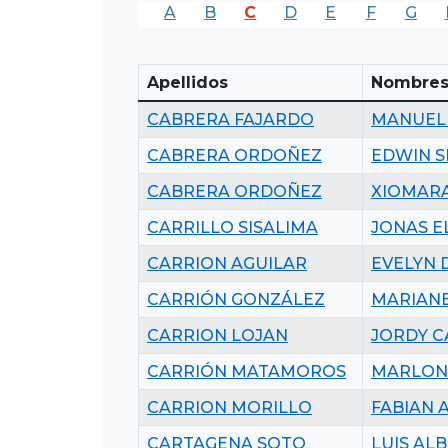
A
B
C
D
E
F
G
Apellidos
Nombre
CABRERA FAJARDO
MANUEL
CABRERA ORDOÑEZ
EDWIN 
CABRERA ORDOÑEZ
XIOMARA
CARRILLO SISALIMA
JONAS E
CARRION AGUILAR
EVELYN 
CARRIÓN GONZÁLEZ
MARIANE
CARRION LOJAN
JORDY C
CARRIÓN MATAMOROS
MARLON
CARRION MORILLO
FABIAN 
CARTAGENA SOTO
LUIS AL