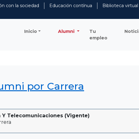
ón con la sociedad
Educación contínua
Biblioteca virtual
Inicio
Alumni
Tu
Notici
empleo
lumni por Carrera
ca Y Telecomunicaciones (Vigente)
rrera