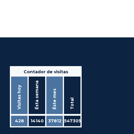
Contador de visitas
Ésta semana
Visitas hoy
Éste mes
Total
428
14140
37812
547305