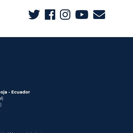
Loja - Ecuador
l)
)