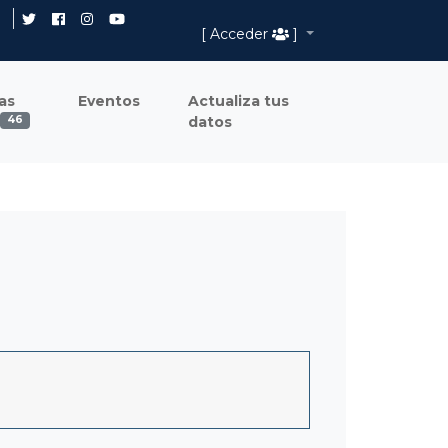
[ Acceder
]
as
Eventos
Actualiza tus
datos
46