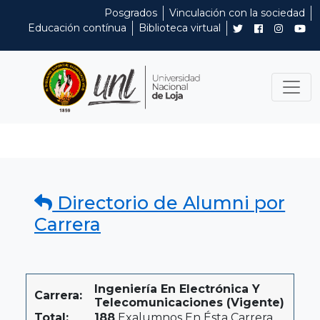
Posgrados
Vinculación con la sociedad
Educación contínua
Biblioteca virtual
Directorio de Alumni por
Carrera
Ingeniería En Electrónica Y
Carrera:
Telecomunicaciones (Vigente)
Total:
188
Exalumnos En Ésta Carrera