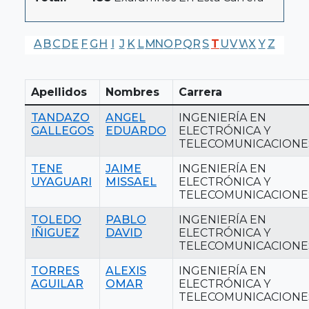
A
B
C
D
E
F
G
H
I
J
K
L
M
N
O
P
Q
R
S
T
U
V
W
X
Y
Z
Apellidos
Nombres
Carrera
TANDAZO
ANGEL
INGENIERÍA EN
GALLEGOS
EDUARDO
ELECTRÓNICA Y
TELECOMUNICACIONE
TENE
JAIME
INGENIERÍA EN
UYAGUARI
MISSAEL
ELECTRÓNICA Y
TELECOMUNICACIONE
TOLEDO
PABLO
INGENIERÍA EN
IÑIGUEZ
DAVID
ELECTRÓNICA Y
TELECOMUNICACIONE
TORRES
ALEXIS
INGENIERÍA EN
AGUILAR
OMAR
ELECTRÓNICA Y
TELECOMUNICACIONE