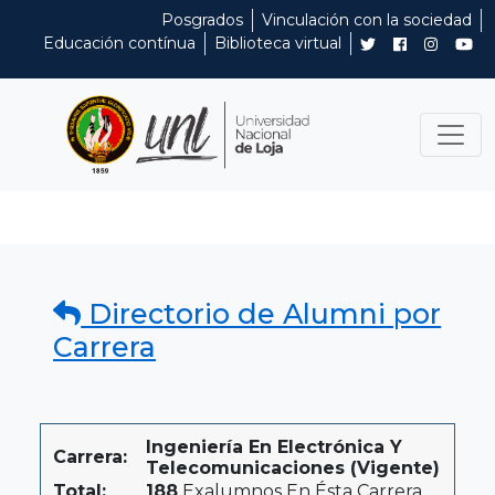
Posgrados
Vinculación con la sociedad
Educación contínua
Biblioteca virtual
Directorio de Alumni por
Carrera
Ingeniería En Electrónica Y
Carrera:
Telecomunicaciones (Vigente)
Total:
188
Exalumnos En Ésta Carrera