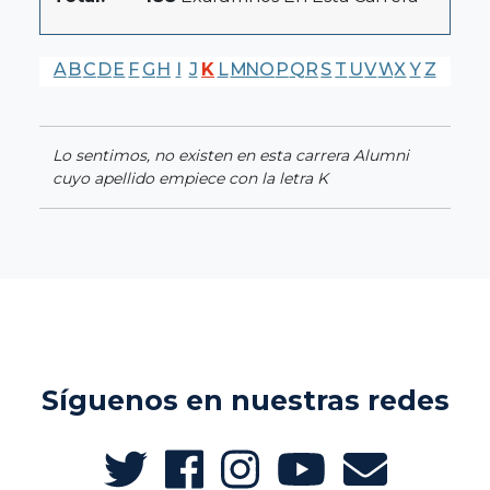
A
B
C
D
E
F
G
H
I
J
K
L
M
N
O
P
Q
R
S
T
U
V
W
X
Y
Z
Lo sentimos, no existen en esta carrera Alumni
cuyo apellido empiece con la letra K
Síguenos en nuestras redes