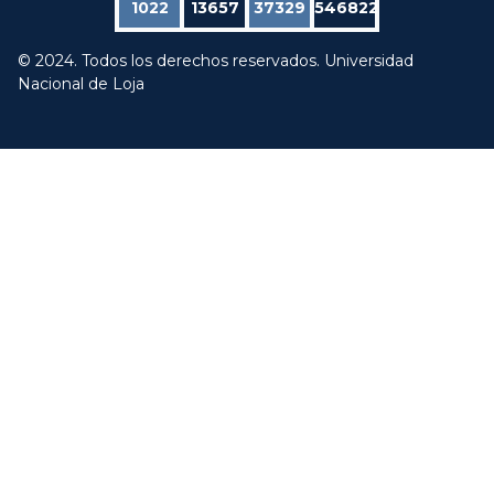
1022
13657
37329
546822
© 2024. Todos los derechos reservados. Universidad
Nacional de Loja