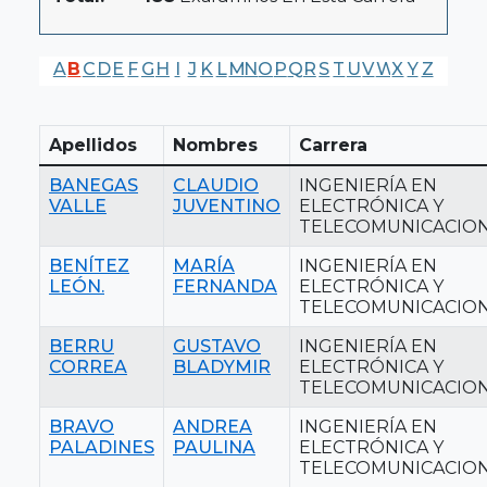
A
B
C
D
E
F
G
H
I
J
K
L
M
N
O
P
Q
R
S
T
U
V
W
X
Y
Z
Apellidos
Nombres
Carrera
BANEGAS
CLAUDIO
INGENIERÍA EN
VALLE
JUVENTINO
ELECTRÓNICA Y
TELECOMUNICACIO
BENÍTEZ
MARÍA
INGENIERÍA EN
LEÓN.
FERNANDA
ELECTRÓNICA Y
TELECOMUNICACIO
BERRU
GUSTAVO
INGENIERÍA EN
CORREA
BLADYMIR
ELECTRÓNICA Y
TELECOMUNICACIO
BRAVO
ANDREA
INGENIERÍA EN
PALADINES
PAULINA
ELECTRÓNICA Y
TELECOMUNICACIO