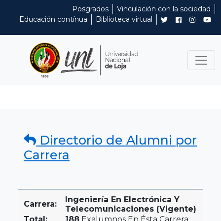
Posgrados
Vinculación con la sociedad
Educación contínua
Biblioteca virtual
Directorio de Alumni por
Carrera
Ingeniería En Electrónica Y
Carrera:
Telecomunicaciones (Vigente)
Total:
188
Exalumnos En Ésta Carrera