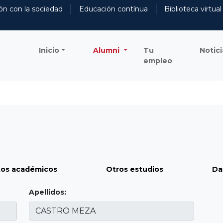
ón con la sociedad
Educación contínua
Biblioteca virtual
Inicio
Alumni
Tu
Notici
empleo
os académicos
Otros estudios
Da
Apellidos: